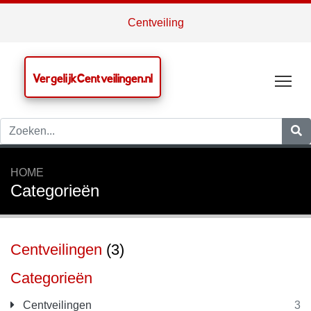
Centveiling
VergelijkCentveilingen.nl
Tog
HOME
Categorieën
Centveilingen
(3)
Categorieën
Centveilingen
3