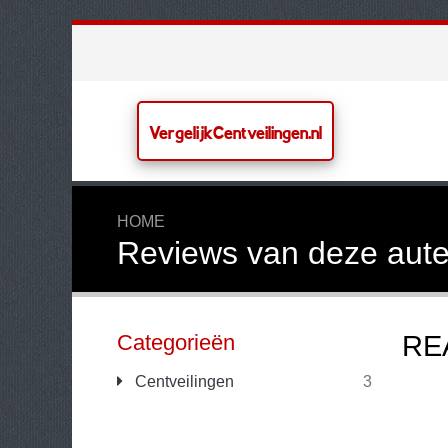
VergelijkCentveilingen.nl
HOME
Reviews van deze aute
Categorieën
RE
Centveilingen
3