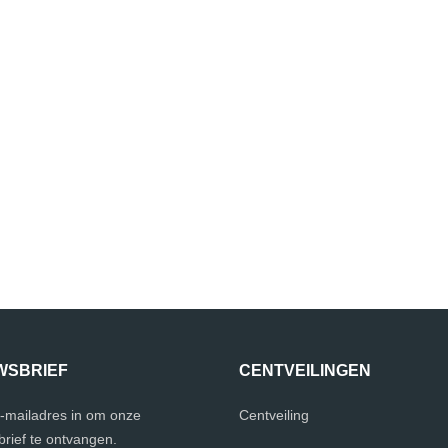
WSBRIEF
CENTVEILINGEN
e-mailadres in om onze
Centveiling
rief te ontvangen.