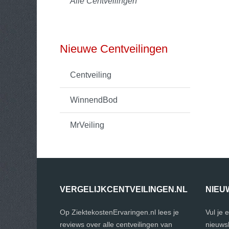
Alle Centveilingen
Nieuwe Centveilingen
Centveiling
WinnendBod
MrVeiling
VERGELIJKCENTVEILINGEN.NL
NIEU
Op ZiektekostenErvaringen.nl lees je
Vul je 
reviews over alle centveilingen van
nieuwsb