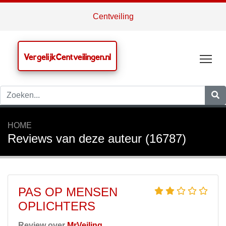
Centveiling
VergelijkCentveilingen.nl
Tog
HOME
Reviews van deze auteur (16787)
PAS OP MENSEN
OPLICHTERS
Review over
MrVeiling