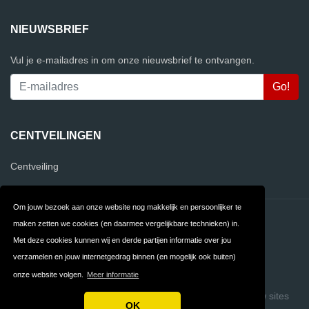
NIEUWSBRIEF
Vul je e-mailadres in om onze nieuwsbrief te ontvangen.
CENTVEILINGEN
Centveiling
Om jouw bezoek aan onze website nog makkelijk en persoonlijker te
Contact
Privacy
maken zetten we cookies (en daarmee vergelijkbare technieken) in.
Met deze cookies kunnen wij en derde partijen informatie over jou
Algemene
FAQ
verzamelen en jouw internetgedrag binnen (en mogelijk ook buiten)
Voorwaarden
onze website volgen.
Meer informatie
Copyright © 2026 VergelijkCentveilingen.nl
Build review sites
OK