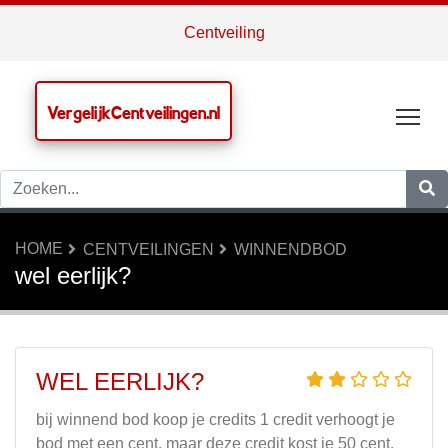
Centveiling
VergelijkCentveilingen.nl
Tog
HOME
CENTVEILINGEN
WINNENDBOD
wel eerlijk?
WEL EERLIJK?
bij winnend bod koop je credits 1 credit verhoogt je
bod met een cent. maar deze credit kost je 50 cent.