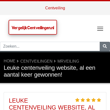
Centveiling
VergelijkCentveilingen.nl
Tog
HOME
CENTVEILINGEN
MRVEILING
Leuke centenveiling website, al een
aantal keer gewonnen!
LEUKE
CENTENVEILING WEBSITE, AL