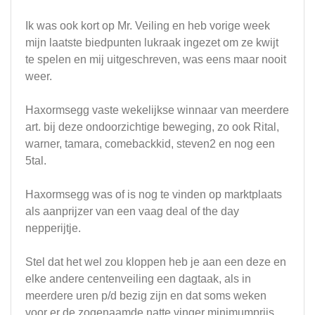
Ik was ook kort op Mr. Veiling en heb vorige week
mijn laatste biedpunten lukraak ingezet om ze kwijt
te spelen en mij uitgeschreven, was eens maar nooit
weer.
Haxormsegg vaste wekelijkse winnaar van meerdere
art. bij deze ondoorzichtige beweging, zo ook Rital,
warner, tamara, comebackkid, steven2 en nog een
5tal.
Haxormsegg was of is nog te vinden op marktplaats
als aanprijzer van een vaag deal of the day
nepperijtje.
Stel dat het wel zou kloppen heb je aan een deze en
elke andere centenveiling een dagtaak, als in
meerdere uren p/d bezig zijn en dat soms weken
voor er de zogenaamde natte vinger minimumprijs