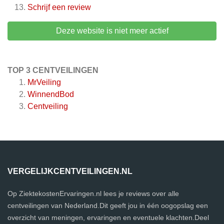
Schrijf een review
Deze website is niet meer actief
TOP 3 CENTVEILINGEN
MrVeiling
WinnendBod
Centveiling
VERGELIJKCENTVEILINGEN.NL
Op ZiektekostenErvaringen.nl lees je reviews over alle
centveilingen van Nederland.Dit geeft jou in één oogopslag een
overzicht van meningen, ervaringen en eventuele klachten.Deel